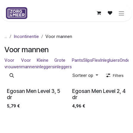
Overslaan naar inhoud
...
Incontinentie
Voor mannen
Voor mannen
Voor
Voor
Kleine
Grote
Pants
Slips
Flex
Inlegluiers
Onderl
vrouwen
mannen
inleggers
inleggers
Sorteer op
Filters
Ledenprijs
Ledenprijs
Egosan Men Level 3, 5
Egosan Men Level 2, 4
dr
dr
5,79
€
4,96
€