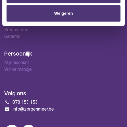
Hulp & contact
Contact
Weigeren
Leveringen
Betaalopties
Retourneren
Garantie
Persoonlijk
Mijn account
Winkelmandje
Volg ons
078 153 153
info@zorgenmeer.be