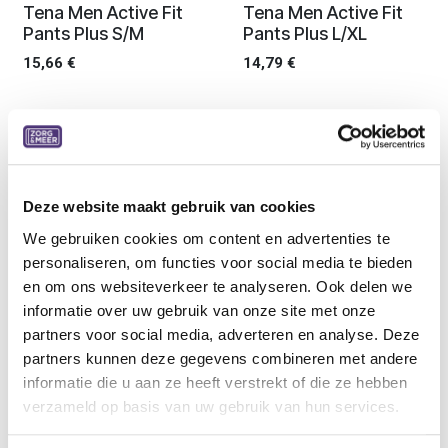
Ledenprijs
Ledenprijs
Tena Men Active Fit
Tena Men Active Fit
Pants Plus S/M
Pants Plus L/XL
15,66
€
14,79
€
Ledenprijs
Ledenprijs
Tena Men Level 3
Tena Men Level 2
13,91
€
13,89
€
Deze website maakt gebruik van cookies
We gebruiken cookies om content en advertenties te
personaliseren, om functies voor social media te bieden
en om ons websiteverkeer te analyseren. Ook delen we
Ledenprijs
Ledenprijs
Tena Men Level 1
Tena Men Protective
informatie over uw gebruik van onze site met onze
Shield Level 0
13,86
€
partners voor social media, adverteren en analyse. Deze
5,42
€
partners kunnen deze gegevens combineren met andere
informatie die u aan ze heeft verstrekt of die ze hebben
verzameld op basis van uw gebruik van hun services.