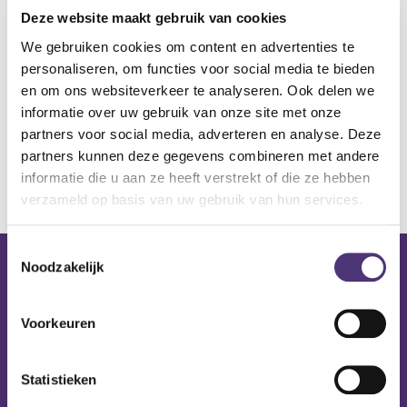
Deze website maakt gebruik van cookies
We gebruiken cookies om content en advertenties te
Ledenprijs
Ginseng sportgel
personaliseren, om functies voor social media te bieden
extra arnica - 200 ml
en om ons websiteverkeer te analyseren. Ook delen we
informatie over uw gebruik van onze site met onze
13,39
€
partners voor social media, adverteren en analyse. Deze
partners kunnen deze gegevens combineren met andere
informatie die u aan ze heeft verstrekt of die ze hebben
verzameld op basis van uw gebruik van hun services.
Toestemmingsselectie
Noodzakelijk
Nuttige links
Shop
Voorkeuren
Huren
Onze specialisten
Ledenkorting
Statistieken
Onze locaties