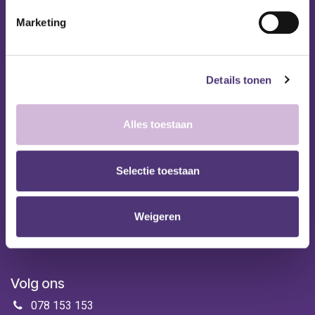
Contact
Marketing
Hulp & contact
Contact
Details tonen
Leveringen
Betaalopties
Alles toestaan
Retourneren
Garantie
Selectie toestaan
Persoonlijk
Mijn account
Weigeren
Winkelmandje
Volg ons
078 153 153