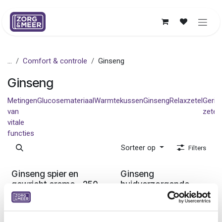
Overslaan naar inhoud
...
Comfort & controle
Ginseng
Ginseng
Metingen
Glucosemateriaal
Warmtekussen
Ginseng
Relaxzetel
Geria
van
zetel
vitale
functies
Sorteer op
Filters
Ledenprijs
Ledenprijs
Ginseng spier en
Ginseng
gewricht creme - 250
huidverzorgende
ml
creme - 250 ml
14,83
€
14,83
€