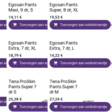
Ledenprijs
Ledenprijs
Egosan Pants
Egosan Pants
Maxi, 9 dr, S
Super, 8 dr, XL
14,11
€
19,53
€
an winkelmandje
Toevoegen aan verlanglijst
Toevoegen aan winkelmandje
Toevoegen aan verlanglijst
Toevoegen aan winkelmandje
Toevoegen aa
Ledenprijs
Ledenprijs
Egosan Pants
Egosan Pants
Extra, 7 dr, XL
Extra, 7 dr, L
18,79
€
14,22
€
an winkelmandje
Toevoegen aan verlanglijst
Toevoegen aan winkelmandje
Toevoegen aan verlanglijst
Toevoegen aan winkelmandje
Toevoegen aa
Ledenprijs
Ledenprijs
Tena ProSkin
Tena ProSkin
Pants Super 7
Pants Super 7
dr S
dr M
25,28
€
27,24
€
an winkelmandje
Toevoegen aan verlanglijst
Toevoegen aan verlanglijst
Toevoegen aan winkelmandje
Toevoegen aan winkelmandje
Toevoegen aa