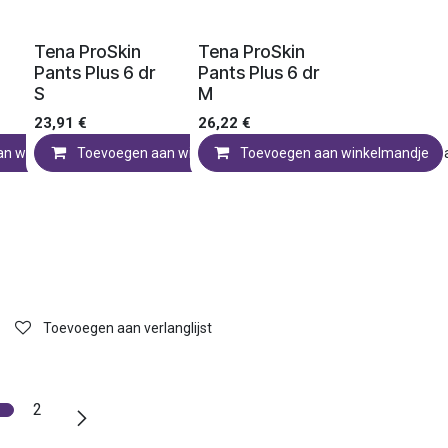
Ledenprijs
Ledenprijs
Tena ProSkin
Tena ProSkin
Pants Plus 6 dr
Pants Plus 6 dr
S
M
23,91
€
26,22
€
an winkelmandje
Toevoegen aan verlanglijst
Toevoegen aan winkelmandje
Toevoegen aan verlanglijst
Toevoegen aan winkelmandje
Toevoegen aa
Toevoegen aan verlanglijst
2