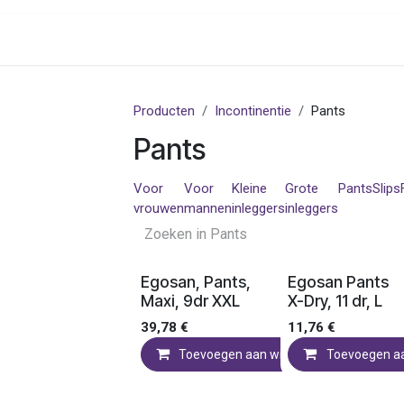
onenalarm
Locaties
Producten
Incontinentie
Pants
Pants
Voor
Voor
Kleine
Grote
Pants
Slips
vrouwen
mannen
inleggers
inleggers
Ledenprijs
Ledenprijs
Egosan, Pants,
Egosan Pants
Maxi, 9dr XXL
X-Dry, 11 dr, L
39,78
€
11,76
€
Toevoegen aan winkelmandje
Toevoegen a