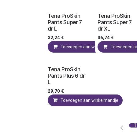
Ledenprijs
Ledenprijs
Tena ProSkin
Tena ProSkin
Pants Super 7
Pants Super 7
dr L
dr XL
32,24
€
36,74
€
Toevoegen aan winkelmandje
Toevoegen a
Ledenprijs
Tena ProSkin
Pants Plus 6 dr
L
29,70
€
Toevoegen aan winkelmandje
1