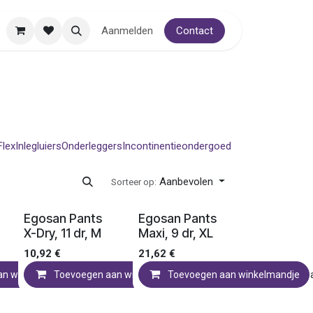
Aanmelden
Contact
Flex
Inlegluiers
Onderleggers
Incontinentieondergoed
Aanbevolen
Sorteer op:
Ledenprijs
Ledenprijs
Egosan Pants
Egosan Pants
X-Dry, 11 dr, M
Maxi, 9 dr, XL
10,92
€
21,62
€
an winkelmandje
Toevoegen aan verlanglijst
Toevoegen aan winkelmandje
Toevoegen aan verlanglijst
Toevoegen aan winkelmandje
Toevoegen aa