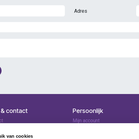
Adres
 & contact
Persoonlijk
ct
Mijn account
ingen
Winkelmandje
lopties
ik van cookies