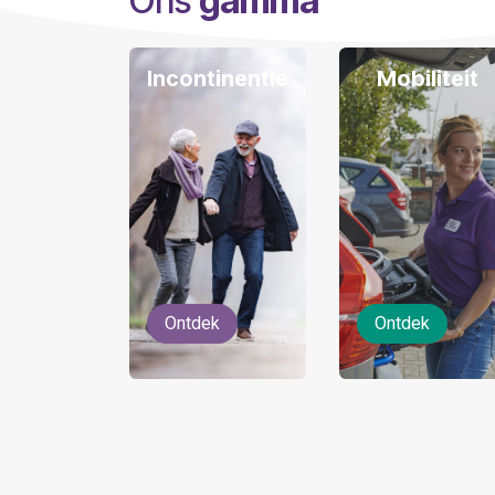
Ons
gamma
Incontinentie
Mobiliteit
Ontdek
Ontdek