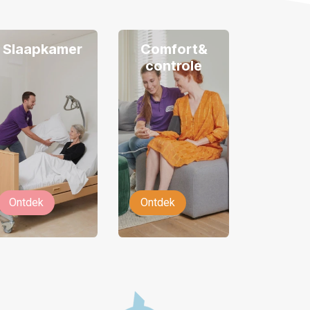
Slaapkamer
Comfort&
controle
Ontdek
Ontdek