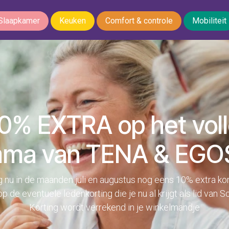
Slaapkamer
Keuken
Comfort & controle
Mobiliteit
0% EXTRA op het vol
ma van TENA & EG
g nu in de maanden juli en augustus nog eens 10% extra ko
 de eventuele ledenkorting die je nu al krijgt als lid van So
Korting wordt verrekend in je winkelmandje