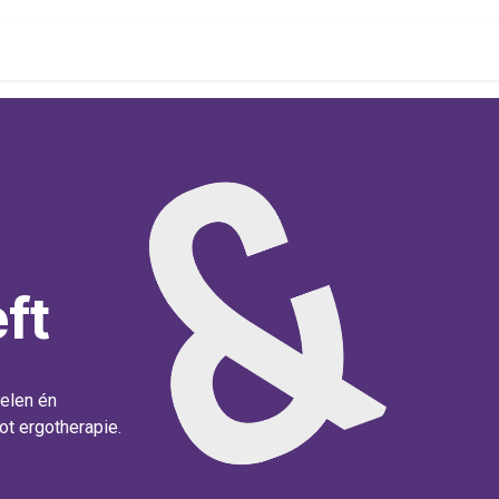
onenalarm
Locaties
l
ft
elen én
ot ergotherapie.