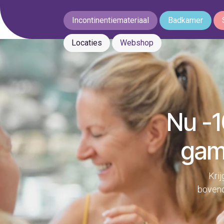
Incontinentiemateriaal
Badkamer
Locaties
Webshop
Nu -1
gam
Krij
bovenop