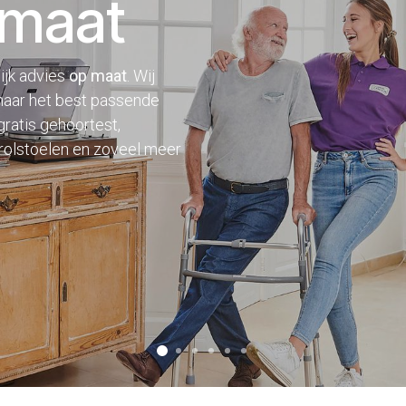
 maat
ijk advies
op maat
. Wij
 naar het best passende
gratis gehoortest,
 rolstoelen en zoveel meer