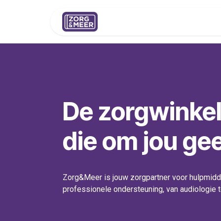
Overslaan naar inhoud
Shop
Huren
Advies
Pers
De zorgwinke
die om jou gee
Zorg&Meer is jouw zorgpartner voor hulpmidd
professionele ondersteuning, van audiologie t