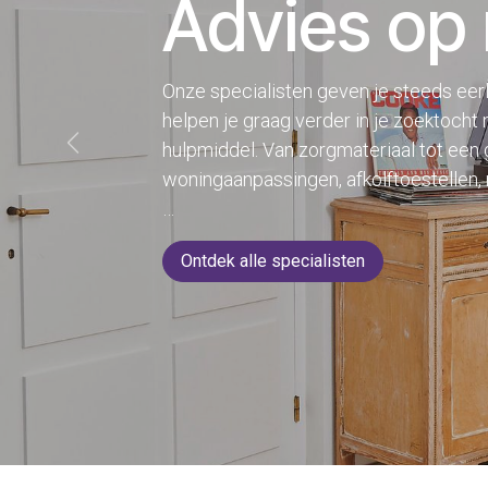
Advies op
Onze specialisten geven je steeds eerl
helpen je graag verder in je zoektocht
hulpmiddel. Van zorgmateriaal tot een 
Vorige
woningaanpassingen, afkolftoestellen,
…
Ontdek alle specialisten