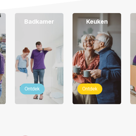
Badkamer
Keuken
Ontdek
Ontdek