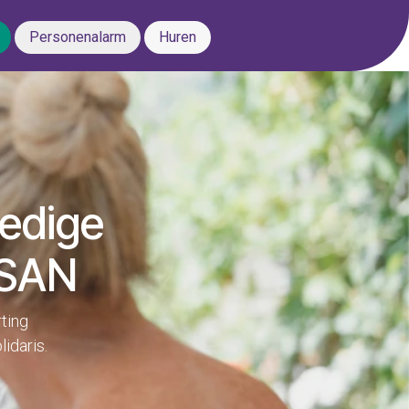
Personenalarm
Huren
ledige
OSAN
rting
lidaris.