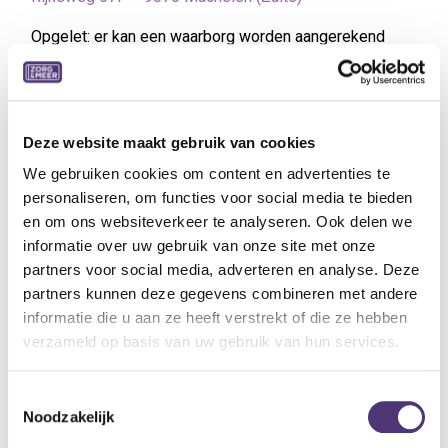
Opgelet: er kan een waarborg worden aangerekend
door Kinerent
Deze website maakt gebruik van cookies
Hoe reserveer ik een toestel?
We gebruiken cookies om content en advertenties te
personaliseren, om functies voor social media te bieden
Dit kan
rechtstreeks
op de
website
van
Kinerent
en om ons websiteverkeer te analyseren. Ook delen we
informatie over uw gebruik van onze site met onze
Neem ook een
roze klever
in de hand want je hebt de
partners voor social media, adverteren en analyse. Deze
provinciale code nodig van Solidaris + jouw
partners kunnen deze gegevens combineren met andere
rijksregisternummer. Jouw
10% korting
wordt
informatie die u aan ze heeft verstrekt of die ze hebben
automatisch verrekend
op het eindtotaal
verzameld op basis van uw gebruik van hun services.
Provincialecode:
Toestemmingsselectie
304 = Antwerpen
Noodzakelijk
309 = West-Vlaanderen