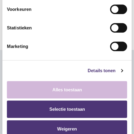
311 = Oost-Vlaanderen
Voorkeuren
Statistieken
Marketing
Contact
Details tonen
Vul onderstaande formulier in. Na het indienen,
contacteren we je zo snel mogelijk terug.
Alles toestaan
Volledige naam
*
Selectie toestaan
Emailadres
*
Weigeren