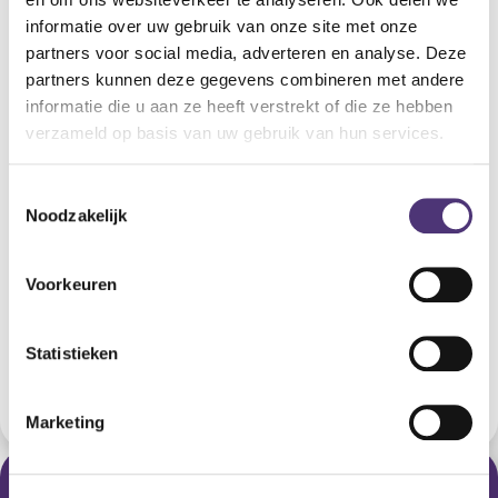
Onze Zorg&Meer-punten kan je vinden in Oost-Vlaanderen,
informatie over uw gebruik van onze site met onze
West-Vlaanderen en Antwerpen.
partners voor social media, adverteren en analyse. Deze
partners kunnen deze gegevens combineren met andere
Bij een Zorg&Meer-punt kan je terecht voor:
informatie die u aan ze heeft verstrekt of die ze hebben
Het
aankopen
van vertrouwde producten
verzameld op basis van uw gebruik van hun services.
zoals teststrips, incontinentiemateriaal, ...
Het
huren
van hulpmiddelen
Toestemmingsselectie
Het
bestellen
van je materiaal
Noodzakelijk
Het
aanvragen
van een
mobiliteitshulpmiddel
Het maken van een
afspraak
met
Voorkeuren
onze
mobiliteitsverstrekkers
,
bandagisten
,
audiologen
en
ergotherapeuten
Statistieken
Zoek een Zorg&Meer-punt
Marketing
Demopunten