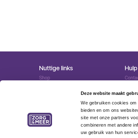
Nuttige links
Hulp
Shop
Conta
Huren
Lever
Onze specialisten
Betaa
Deze website maakt gebru
Ledenkorting
Retou
We gebruiken cookies om c
Onze locaties
Garant
bieden en om ons websitev
Contact
site met onze partners vo
combineren met andere inf
uw gebruik van hun servic