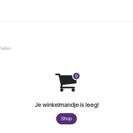
onenalarm
Locaties
tellen
Je winkelmandje is leeg!
Shop