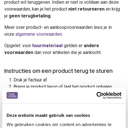
product wil teruggeven. Indien er niet is voldaan aan deze
voorwaarden, kan je het product
niet retourneren
en krijg
je
geen terugbetaling
.
Meer over product- en aankoopvoorwaarden lees je in
onze
algemene voorwaarden.
Opgelet: voor
huurmateriaal
gelden er
andere
voorwaarden
dan voor artikelen die je aankocht.
Instructies om een product terug te sturen
Druk je factuur af
Breng je product terug of laat het product ophalen
Breng je het product terug naar een
demopunt of
een Zorg&Meer-punt
? Dan is de retour gratis!
Neem contact op met één van onze collega's om
het product te laten ophalen. Opgelet, hier komt
Deze website maakt gebruik van cookies
een meerprijs bij.
We gebruiken cookies om content en advertenties te