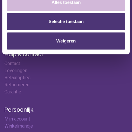
Shop
Alles toestaan
Huren
Onze specialisten
Selectie toestaan
Ledenkorting
Onze locaties
Contact
Weigeren
Hulp & contact
Contact
Leveringen
Betaalopties
Retourneren
Garantie
Persoonlijk
Mijn account
Winkelmandje