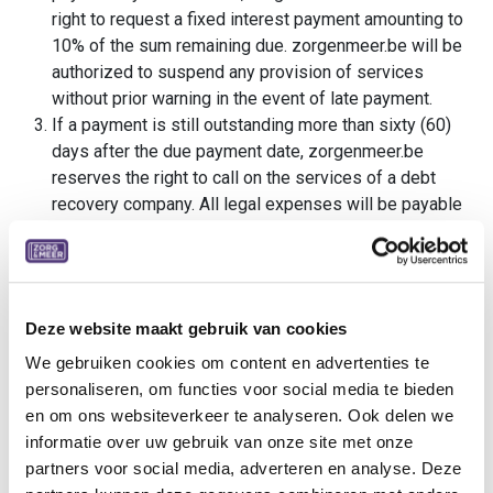
right to request a fixed interest payment amounting to
10% of the sum remaining due. zorgenmeer.be will be
authorized to suspend any provision of services
without prior warning in the event of late payment.
If a payment is still outstanding more than sixty (60)
days after the due payment date, zorgenmeer.be
reserves the right to call on the services of a debt
recovery company. All legal expenses will be payable
by the client.
Certain countries apply withholding at source on the
amount of invoices, in accordance with their internal
legislation. Any withholding at source will be paid by
Deze website maakt gebruik van cookies
the client to the tax authorities. Under no circumstances
can zorgenmeer.be become involved in costs related
We gebruiken cookies om content en advertenties te
to a country's legislation. The amount of the invoice will
personaliseren, om functies voor social media te bieden
therefore be due to zorgenmeer.be in its entirety and
en om ons websiteverkeer te analyseren. Ook delen we
does not include any costs relating to the legislation of
informatie over uw gebruik van onze site met onze
the country in which the client is located.
partners voor social media, adverteren en analyse. Deze