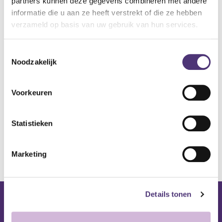
zorgenmeer.be undertakes to do its best to supply
partners kunnen deze gegevens combineren met andere
performant services in due time in accordance with the
informatie die u aan ze heeft verstrekt of die ze hebben
agreed timeframes. However, none of its obligations
verzameld op basis van uw gebruik van hun services.
can be considered as being an obligation to achieve
results. zorgenmeer.be cannot under any
Toestemmingsselectie
circumstances, be required by the client to appear as a
Noodzakelijk
third party in the context of any claim for damages filed
against the client by an end consumer.
Voorkeuren
In order for it to be admissible, zorgenmeer.be must be
notified of any claim by means of a letter sent by
recorded delivery to its registered office within 8 days
Statistieken
of the delivery of the goods or the provision of the
services.
Marketing
All our contractual relations will be governed
exclusively by Belgium law.
Details tonen
Nuttige links