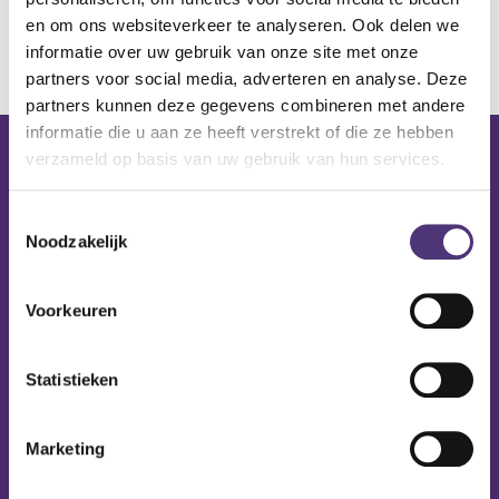
en om ons websiteverkeer te analyseren. Ook delen we
informatie over uw gebruik van onze site met onze
partners voor social media, adverteren en analyse. Deze
partners kunnen deze gegevens combineren met andere
informatie die u aan ze heeft verstrekt of die ze hebben
verzameld op basis van uw gebruik van hun services.
Nuttige links
Shop
Toestemmingsselectie
Huren
Noodzakelijk
Onze specialisten
Ledenkorting
Voorkeuren
Onze locaties
Contact
Statistieken
Hulp & contact
Contact
Marketing
Leveringen