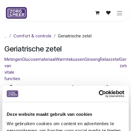
Overslaan naar inhoud
...
Comfort & controle
Geriatrische zetel
Geriatrische zetel
Metingen
Glucosemateriaal
Warmtekussen
Ginseng
Relaxzetel
Geria
van
zetel
vitale
functies
Sorteer op
Filters
Ledenprijs
Ledenprijs
Tafelblad,
Geriatrische zetel met
geriatrische zetel
wielen, Normandie
Normandie, B12
Deze website maakt gebruik van cookies
679,36
€
171,84
€
We gebruiken cookies om content en advertenties te
personaliseren, om functies voor social media te bieden