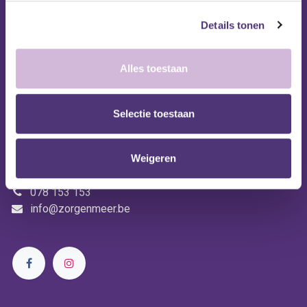
Betaalopties
Retourneren
Details tonen
Garantie
Alles toestaan
Persoonlijk
Mijn account
Winkelmandje
Selectie toestaan
Weigeren
Volg ons
078 153 153
info@zorgenmeer.be