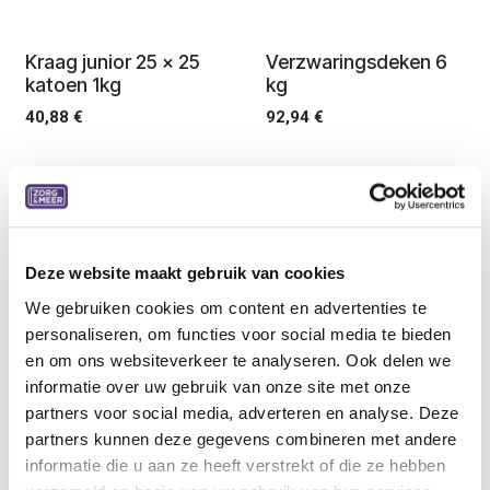
Ledenprijs
Ledenprijs
Kraag junior 25 x 25
Verzwaringsdeken 6
katoen 1kg
kg
40,88
€
92,94
€
Ledenprijs
Ledenprijs
Verzwaringsdeken 4
Digitaal
kg
medicijnhorloge U15
Deze website maakt gebruik van cookies
84,02
€
26,00
€
We gebruiken cookies om content en advertenties te
personaliseren, om functies voor social media te bieden
en om ons websiteverkeer te analyseren. Ook delen we
informatie over uw gebruik van onze site met onze
Ledenprijs
Ledenprijs
Friemelband met
Therapie tijdsklok
partners voor social media, adverteren en analyse. Deze
balletje 75 cm rond -
Time Timer PLUS -
partners kunnen deze gegevens combineren met andere
set van 2
zwart
informatie die u aan ze heeft verstrekt of die ze hebben
33,10
€
50,21
€