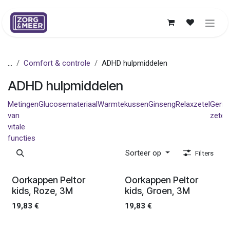
Overslaan naar inhoud
...
Comfort & controle
ADHD hulpmiddelen
ADHD hulpmiddelen
Metingen
Glucosemateriaal
Warmtekussen
Ginseng
Relaxzetel
Geria
van
zetel
vitale
functies
Sorteer op
Filters
Ledenprijs
Ledenprijs
Oorkappen Peltor
Oorkappen Peltor
kids, Roze, 3M
kids, Groen, 3M
19,83
€
19,83
€