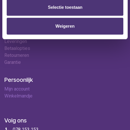
Onze locaties
Selectie toestaan
Contact
Hulp & contact
Weigeren
Contact
Leveringen
Betaalopties
Retourneren
Garantie
Persoonlijk
Mijn account
Winkelmandje
Volg ons
078 153 153