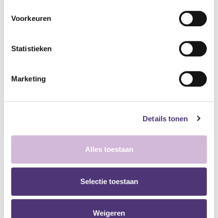
Ledenprijs
Ledenprijs
Handgreep Be-Line
Handgreep Be-Line
recht, 40 cm
recht, 30 cm
Voorkeuren
aluminium
aluminium
93,61
€
84,61
€
113,27
€
102,38
€
Statistieken
Marketing
Ledenprijs
Ledenprijs
Solido wandbeugel op
Solido wandbeugel op
zuignap L
zuignap M
86,65
€
57,64
€
Details tonen
Alles toestaan
Ledenprijs
Solido wandbeugel op
zuignap - Small
Selectie toestaan
38,68
€
Weigeren