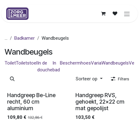
Overslaan naar inhoud
...
Badkamer
Wandbeugels
Wandbeugels
Toilet
Toiletstoel
In de
In
Beschermhoes
Varia
Wandbeugels
Verz
douche
bad
Sorteer op
Filters
Ledenprijs
Ledenprijs
Handgreep Be-Line
Handgreep RVS,
recht, 60 cm
gehoekt, 22x22 cm
aluminium
mat gepolijst
109,80
€
103,50
€
132,86
€