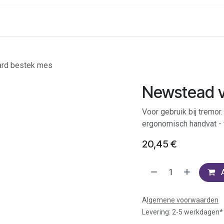
onenalarm
Locaties
rd bestek mes
Newstead v
Voor gebruik bij tremor.
ergonomisch handvat -
20,45
€
A
lgemene voorwaarden
Levering: 2-5 werkdagen*