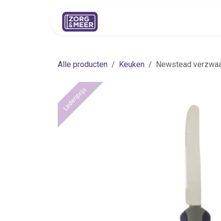
Overslaan naar inhoud
Shop
Huren
Advies
Pers
Alle producten
Keuken
Newstead verzwaa
Ledenprijs