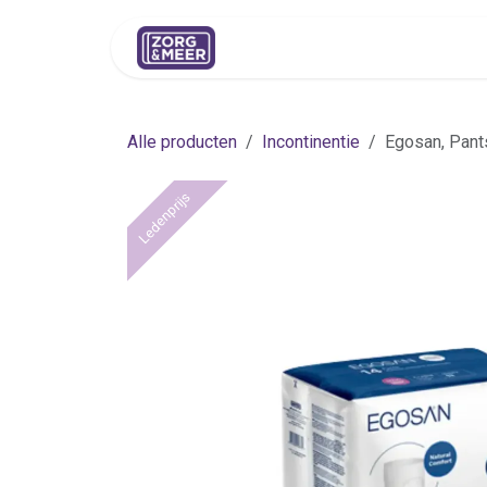
Overslaan naar inhoud
Shop
Huren
Advies
Pers
Alle producten
Incontinentie
Egosan, Pant
Ledenprijs