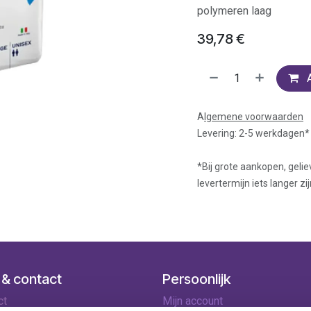
polymeren laag
39,78
€
A
lgemene voorwaarden
Levering: 2-5 werkdagen*
*Bij grote aankopen, gelie
levertermijn iets langer zij
 & contact
Persoonlijk
ct
Mijn account