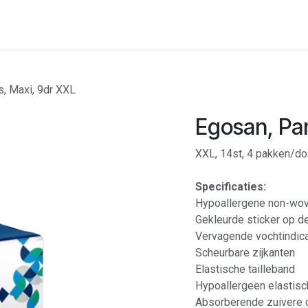
onenalarm
Locaties
s, Maxi, 9dr XXL
Egosan, Pan
XXL, 14st, 4 pakken/do
Specificaties:
Hypoallergene non-wov
Gekleurde sticker op d
Vervagende vochtindica
Scheurbare zijkanten
Elastische tailleband
Hypoallergeen elastisch
Absorberende zuivere 