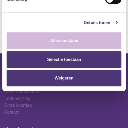
A
lgemene voorwaarden
Levering: 2-5 werkdagen*
Details tonen
*Bij grote aankopen, gelieve de klantendienst te contacteren. Hier
kan de levertermijn iets langer zijn.
Alles toestaan
Selectie toestaan
Nuttige links
Shop
Weigeren
Huren
Onze specialisten
Ledenkorting
Onze locaties
Contact