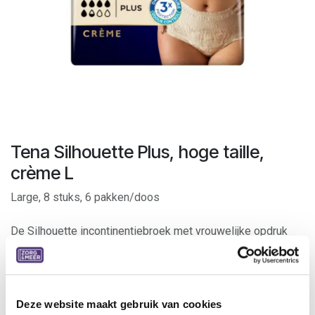
Tena Silhouette Plus, hoge taille,
crème L
Large, 8 stuks, 6 pakken/doos
De Silhouette incontinentiebroek met vrouwelijke opdruk
wordt net zoals traditioneel ondergoed aan- en
uitgetrokken. Dankzij de anatomische pasvorm, elastische
beenafsluiting en de elastische zijkanten bieden de
broekjes een hoog draagcomfort. Het broekje biedt een
Deze website maakt gebruik van cookies