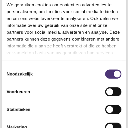
unieke vorm van huidbescherming bij incontinentie
We gebruiken cookies om content en advertenties te
waardoor minder snel huidirritatie en bacteriegroei ontstaan.
personaliseren, om functies voor social media te bieden
en om ons websiteverkeer te analyseren. Ook delen we
Specificaties:
informatie over uw gebruik van onze site met onze
Maat: Large
partners voor social media, adverteren en analyse. Deze
Absorptie: geschikt voor matige incontinentie.
partners kunnen deze gegevens combineren met andere
Taille: hoog
informatie die u aan ze heeft verstrekt of die ze hebben
Ideaal voor mobiele personen
verzameld op basis van uw gebruik van hun services.
Anatomische pasvorm
Actieve huidbescherming
Toestemmingsselectie
Geurneutraliserend
Noodzakelijk
Antilekrandjes
13,02
€
Voorkeuren
Aan winkelmandje toevoegen
Statistieken
Toevoegen aan verlanglijst
Marketing