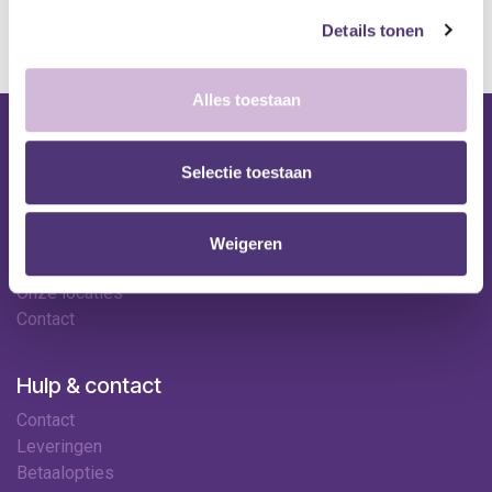
kan de levertermijn iets langer zijn.
Details tonen
Alles toestaan
Nuttige links
Selectie toestaan
Shop
Huren
Onze specialisten
Weigeren
Ledenkorting
Onze locaties
Contact
Hulp & contact
Contact
Leveringen
Betaalopties