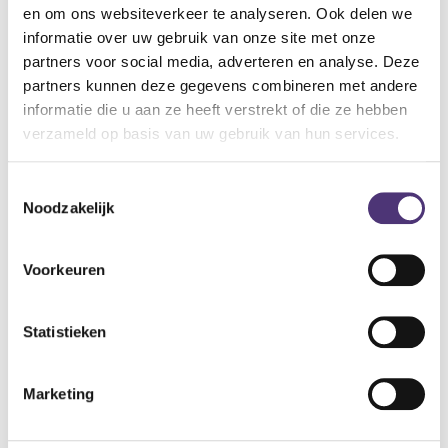
en om ons websiteverkeer te analyseren. Ook delen we
In hoogte verstelbaar van 42 tot 57 cm
informatie over uw gebruik van onze site met onze
Zitting: 54 x 41 cm
partners voor social media, adverteren en analyse. Deze
Vloerbasis: 53 x 56,5 cm (laagste stand) - 54 x 59,5 cm
partners kunnen deze gegevens combineren met andere
(hoogste stand)
informatie die u aan ze heeft verstrekt of die ze hebben
Gewicht van 3,1 tot 4,7 kg afhankelijk van de gekozen
verzameld op basis van uw gebruik van hun services.
uitvoering
Maximale belasting: 160 kg
Toestemmingsselectie
100,80
€
Noodzakelijk
Aan winkelmandje toevoegen
Voorkeuren
Toevoegen aan verlanglijst
Statistieken
A
lgemene voorwaarden
Levering: 2-5 werkdagen*
Marketing
*Bij grote aankopen, gelieve de klantendienst te contacteren. Hier