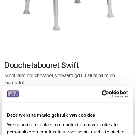
Douchetabouret Swift
Modulaire douchestoel, vervaardigd uit aluminium en
kunststof.
Zeer eenvoudig uit elkaar te nemen om te reinigen en
gemakkelijk mee te nemen.
Voorzien van een uitsparing vooraan en brede antislip
voetjes.
Deze website maakt gebruik van cookies
We gebruiken cookies om content en advertenties te
Specificaties
personaliseren, om functies voor social media te bieden
Kleur: lichtgrijs