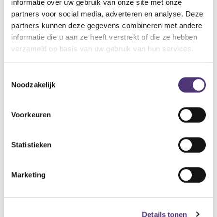
informatie over uw gebruik van onze site met onze
Specificaties:
partners voor social media, adverteren en analyse. Deze
Functioneert als chronometer
partners kunnen deze gegevens combineren met andere
Tijdsweergave: minuten
informatie die u aan ze heeft verstrekt of die ze hebben
Werkt op 2 X AA batterijen (niet inbegrepen)
verzameld op basis van uw gebruik van hun services.
50,21
€
Toestemmingsselectie
Noodzakelijk
Aan winkelmandje toevoegen
Toevoegen aan verlanglijst
Voorkeuren
A
lgemene voorwaarden
Statistieken
Levering: 2-5 werkdagen*
*Bij grote aankopen, gelieve de klantendienst te contacteren. Hier
Marketing
kan de levertermijn iets langer zijn.
Details tonen