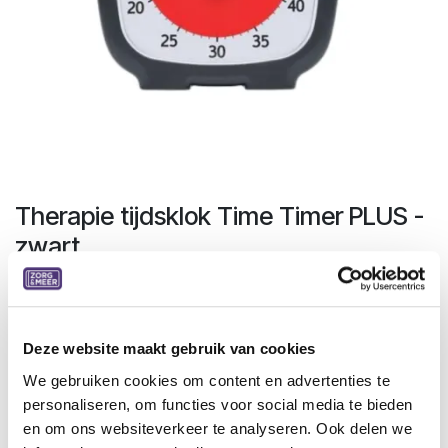
Therapie tijdsklok Time Timer PLUS -
zwart
Deze klok functioneert als chronometer en is ideaal
wanneer de testpersoon de tijd wil volgen. De tijd wordt
weergegeven in minuten, met een maximale instelbare tijd
Deze website maakt gebruik van cookies
van 1 uur. Door de rode cirkel op het gewenste aantal
minuten te draaien, start de klok automatisch. Aan het einde
We gebruiken cookies om content en advertenties te
klinkt een geluidssignaal, vergelijkbaar met een
personaliseren, om functies voor social media te bieden
kookwekker.
en om ons websiteverkeer te analyseren. Ook delen we