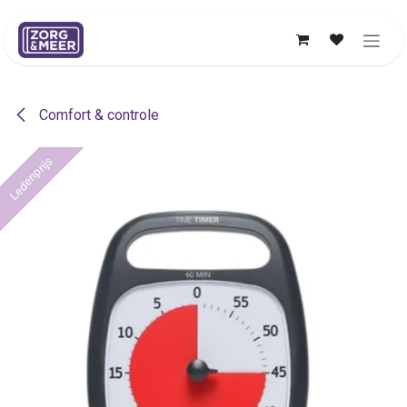
Overslaan naar inhoud
Comfort & controle
Ledenprijs