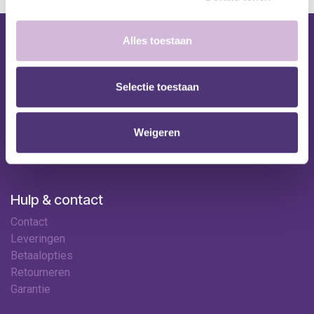
Alles toestaan
Nuttige links
Shop
Selectie toestaan
Huren
Onze specialisten
Ledenkorting
Weigeren
Onze locaties
Contact
Hulp & contact
Contact
Leveringen
Betaalopties
Retourneren
Garantie