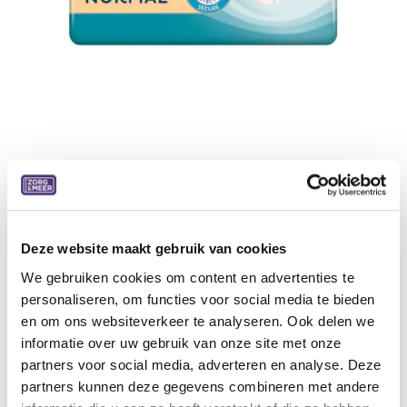
Tena ProSkin Comfort Normal 5dr
42 stuks, 5dr, inlegverband, Oker 3 pakken/doos
Deze website maakt gebruik van cookies
Specificaties:
We gebruiken cookies om content en advertenties te
Drievoudige bescherming voor een gezonde huid
personaliseren, om functies voor social media te bieden
FeelDry Advanced™
en om ons websiteverkeer te analyseren. Ook delen we
Unieke anatomisch gevormde kern voor optimaal
informatie over uw gebruik van onze site met onze
comfort en bescherming tegen doorlekken
partners voor social media, adverteren en analyse. Deze
partners kunnen deze gegevens combineren met andere
23,30
€