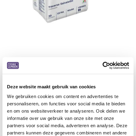
Egosan onderlegger, 40x60 cm
40x60 cm, 30 st, 6 pakken/doos
Deze website maakt gebruik van cookies
Matrasbeschermer Egosan Onderlegger -
40 x 60 cm
is
We gebruiken cookies om content en advertenties te
een onderlegger die beddengoed of fauteuils beschermt.
personaliseren, om functies voor social media te bieden
Het wordt gebruikt als aanvulling op
en om ons websiteverkeer te analyseren. Ook delen we
incontinentiebescherming. Egosan is betaalbaar
informatie over uw gebruik van onze site met onze
incontinentiemateriaal van de hoogste kwaliteit.
partners voor social media, adverteren en analyse. Deze
partners kunnen deze gegevens combineren met andere