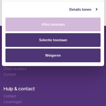
*Bij grote aankopen, gelieve de klantendienst te contacteren. Hier
kan de levertermijn iets langer zijn.
Details tonen
Alles toestaan
Nuttige links
Selectie toestaan
Shop
Huren
Weigeren
Onze specialisten
Ledenkorting
Onze locaties
Contact
Hulp & contact
Contact
Leveringen