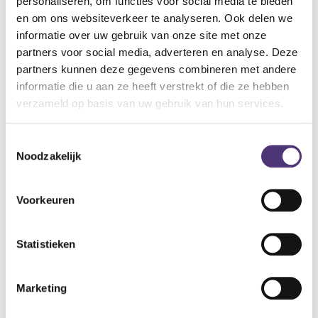
personaliseren, om functies voor social media te bieden
en om ons websiteverkeer te analyseren. Ook delen we
Specificaties:
informatie over uw gebruik van onze site met onze
Hersluitbare slips
partners voor social media, adverteren en analyse. Deze
Bevat zachte elastieken
partners kunnen deze gegevens combineren met andere
Zacht non-woven materiaal dat aanvoelt als katoen
informatie die u aan ze heeft verstrekt of die ze hebben
Extra cellulose pad met een superabsorberende
verzameld op basis van uw gebruik van hun services.
polymerenlaag
Vervagende vochtindicator
Toestemmingsselectie
Noodzakelijk
23,08
€
Voorkeuren
Aan winkelmandje toevoegen
Toevoegen aan verlanglijst
Statistieken
A
lgemene voorwaarden
Levering: 2-5 werkdagen*
Marketing