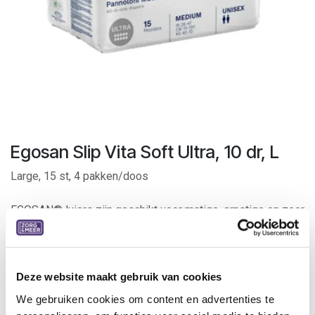
Egosan Slip Vita Soft Ultra, 10 dr, L
Large, 15 st, 4 pakken/doos
EGOSAN® luiers zijn geschikt voor matige, ernstige en zeer
ernstige incontinentie.
Zij bieden maximale bescherming bij urine- en
stoelgangincontinentie.
Dankzij de ademende buitenzijde zijn ze bijzonder geschikt
Deze website maakt gebruik van cookies
voor patiënten die veel belang hechten aan een aangenaam
We gebruiken cookies om content en advertenties te
en droog huidgevoel.