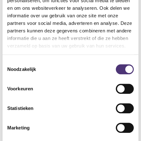
personaliseren, om functies voor social media te bieden
en om ons websiteverkeer te analyseren. Ook delen we
Specificaties:
informatie over uw gebruik van onze site met onze
Hersluitbare slips
partners voor social media, adverteren en analyse. Deze
Bevat zachte elastieken
partners kunnen deze gegevens combineren met andere
Zacht non-woven materiaal dat aanvoelt als katoen
informatie die u aan ze heeft verstrekt of die ze hebben
Extra cellulose pad met een superabsorberende
verzameld op basis van uw gebruik van hun services.
polymerenlaag
Vervagende vochtindicator
Toestemmingsselectie
Noodzakelijk
16,57
€
Voorkeuren
Aan winkelmandje toevoegen
Toevoegen aan verlanglijst
Statistieken
A
lgemene voorwaarden
Levering: 2-5 werkdagen*
Marketing