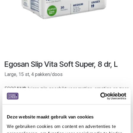
Egosan Slip Vita Soft Super, 8 dr, L
Large, 15 st, 4 pakken/doos
EGOSAN® luiers zijn geschikt voor matige, ernstige en zeer
ernstige incontinentie.
Zij bieden maximale bescherming bij urine- en
stoelgangincontinentie.
Dankzij de ademende buitenzijde zijn ze bijzonder geschikt
Deze website maakt gebruik van cookies
voor patiënten die veel belang hechten aan een aangenaam
We gebruiken cookies om content en advertenties te
en droog huidgevoel.