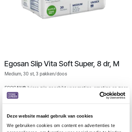
Egosan Slip Vita Soft Super, 8 dr, M
Medium, 30 st, 3 pakken/doos
EGOSAN® luiers zijn geschikt voor matige, ernstige en zeer
ernstige incontinentie.
Zij bieden maximale bescherming bij urine- en
stoelgangincontinentie.
Dankzij de ademende buitenzijde zijn ze bijzonder geschikt
Deze website maakt gebruik van cookies
voor patiënten die veel belang hechten aan een aangenaam
We gebruiken cookies om content en advertenties te
en droog huidgevoel.