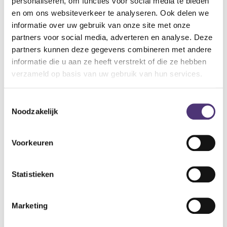
personaliseren, om functies voor social media te bieden
en om ons websiteverkeer te analyseren. Ook delen we
Specificaties:
informatie over uw gebruik van onze site met onze
Hersluitbare slips
partners voor social media, adverteren en analyse. Deze
Bevat zachte elastieken
partners kunnen deze gegevens combineren met andere
Zacht non-woven materiaal dat aanvoelt als katoen
informatie die u aan ze heeft verstrekt of die ze hebben
Extra cellulose pad met een superabsorberende
verzameld op basis van uw gebruik van hun services.
polymerenlaag
Vervagende vochtindicator
Toestemmingsselectie
Noodzakelijk
26,18
€
Voorkeuren
Aan winkelmandje toevoegen
Toevoegen aan verlanglijst
Statistieken
A
lgemene voorwaarden
Levering: 2-5 werkdagen*
Marketing