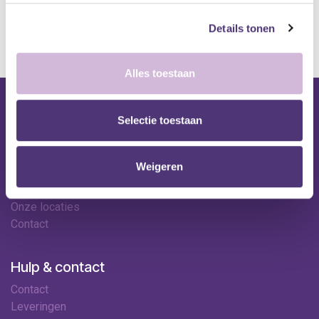
*Bij grote aankopen, gelieve de klantendienst te contacteren. Hier
kan de levertermijn iets langer zijn.
Details tonen
Alles toestaan
Nuttige links
Selectie toestaan
Shop
Huren
Weigeren
Onze specialisten
Ledenkorting
Onze locaties
Contact
Hulp & contact
Contact
Leveringen