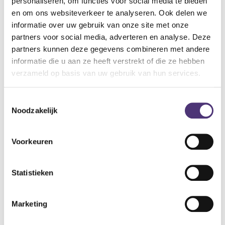
personaliseren, om functies voor social media te bieden
en om ons websiteverkeer te analyseren. Ook delen we
Specificaties:
informatie over uw gebruik van onze site met onze
Hersluitbare slips
partners voor social media, adverteren en analyse. Deze
Bevat zachte elastieken
partners kunnen deze gegevens combineren met andere
Zacht non-woven materiaal dat aanvoelt als katoen
informatie die u aan ze heeft verstrekt of die ze hebben
Extra cellulose pad met een superabsorberende
verzameld op basis van uw gebruik van hun services.
polymerenlaag
Vervagende vochtindicator
Toestemmingsselectie
Noodzakelijk
26,37
€
Voorkeuren
Aan winkelmandje toevoegen
Toevoegen aan verlanglijst
Statistieken
A
lgemene voorwaarden
Levering: 2-5 werkdagen*
Marketing