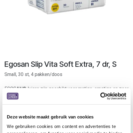
Egosan Slip Vita Soft Extra, 7 dr, S
Small, 30 st, 4 pakken/doos
EGOSAN® luiers zijn geschikt voor matige, ernstige en zeer
ernstige incontinentie.
Zij bieden maximale bescherming bij urine- en
stoelgangincontinentie.
Dankzij de ademende buitenzijde zijn ze bijzonder geschikt
Deze website maakt gebruik van cookies
voor patiënten die veel belang hechten aan een aangenaam
We gebruiken cookies om content en advertenties te
en droog huidgevoel.