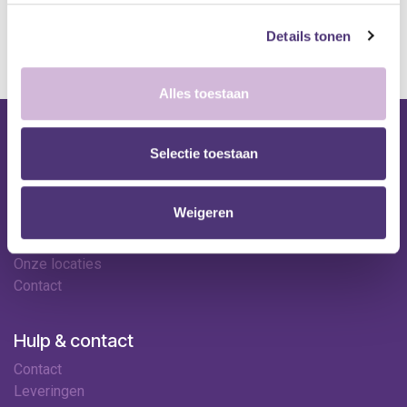
*Bij grote aankopen, gelieve de klantendienst te contacteren. Hier
kan de levertermijn iets langer zijn.
Details tonen
Alles toestaan
Nuttige links
Selectie toestaan
Shop
Huren
Weigeren
Onze specialisten
Ledenkorting
Onze locaties
Contact
Hulp & contact
Contact
Leveringen