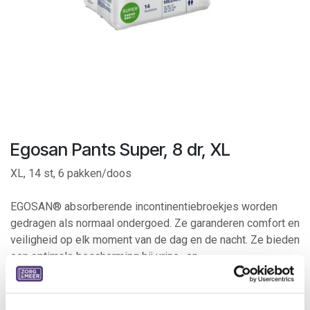
Egosan Pants Super, 8 dr, XL
XL, 14 st, 6 pakken/doos
EGOSAN® absorberende incontinentiebroekjes worden
gedragen als normaal ondergoed. Ze garanderen comfort en
veiligheid op elk moment van de dag en de nacht. Ze bieden
een optimale bescherming bij urine- en
ontlastingsincontinentie.
De scheuropening aan de zijkant maakt het gemakkelijk om
de broek na gebruik te verwijderen.