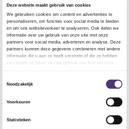
De Ergosan Pants zijn unisex.
Deze website maakt gebruik van cookies
Ze zijn bijzonder geschikt voor actieve mensen met matige
We gebruiken cookies om content en advertenties te
tot ernstige incontinentie en kunnen ook postoperatief
personaliseren, om functies voor social media te bieden
worden gebruikt.
en om ons websiteverkeer te analyseren. Ook delen we
informatie over uw gebruik van onze site met onze
Specificaties:
partners voor social media, adverteren en analyse. Deze
Hypoallergene non-woven stof
partners kunnen deze gegevens combineren met andere
Gekleurde sticker op de achterkant
informatie die u aan ze heeft verstrekt of die ze hebben
Vervagende vochtindicator
verzameld op basis van uw gebruik van hun services.
Scheurbare zijkanten
Elastische tailleband
Toestemmingsselectie
Hypoallergeen elastisch ter hoogte van de lies
Noodzakelijk
Absorberende zuivere cellulose pad en super
absorberende polymeren laag
Voorkeuren
19,53
€
Statistieken
Aan winkelmandje toevoegen