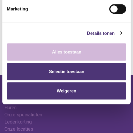
Toevoegen aan verlanglijst
Marketing
A
lgemene voorwaarden
Levering: 2-5 werkdagen*
Details tonen
*Bij grote aankopen, gelieve de klantendienst te contacteren. Hier
kan de levertermijn iets langer zijn.
Alles toestaan
Selectie toestaan
Nuttige links
Weigeren
Shop
Huren
Onze specialisten
Ledenkorting
Onze locaties