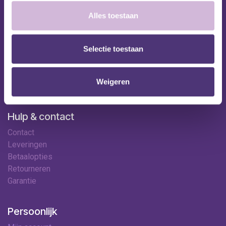
Nuttige links
Alles toestaan
Shop
Huren
Selectie toestaan
Onze specialisten
Ledenkorting
Onze locaties
Weigeren
Contact
Hulp & contact
Contact
Leveringen
Betaalopties
Retourneren
Garantie
Persoonlijk