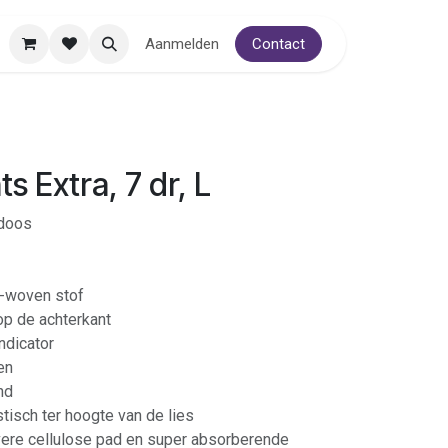
Aanmelden
Contact
s Extra, 7 dr, L
/doos
-woven stof
op de achterkant
ndicator
en
nd
tisch ter hoogte van de lies
ere cellulose pad en super absorberende