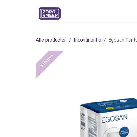
Overslaan naar inhoud
Shop
Huren
Advies
Pers
Alle producten
Incontinentie
Egosan Pants 
Ledenprijs