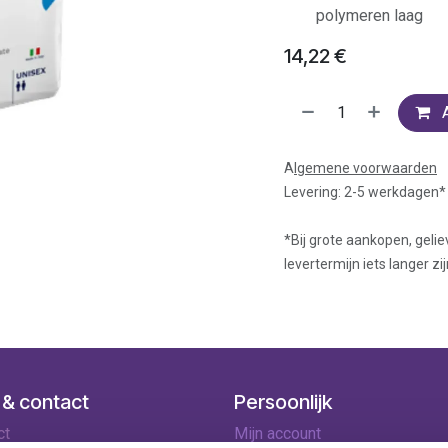
polymeren laag
14,22
€
A
lgemene voorwaarden
Levering: 2-5 werkdagen*
*Bij grote aankopen, gelie
levertermijn iets langer zij
 & contact
Persoonlijk
ct
Mijn account