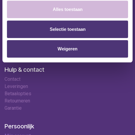
Nuttige links
Alles toestaan
Shop
Huren
Selectie toestaan
Onze specialisten
Ledenkorting
Onze locaties
Weigeren
Contact
Hulp & contact
Contact
Leveringen
Betaalopties
Retourneren
Garantie
Persoonlijk