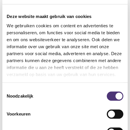
lichaamsondersteuning. Deze matras absorbeert elke
beweging en past zich feilloos aan uw lichaam aan. Maar
we hebben niet alleen de binnenkant van de matras
Deze website maakt gebruik van cookies
aangepakt! We besteedden heel wat aandacht aan de ‘Easy
We gebruiken cookies om content en advertenties te
Zip Off’ cover: deze cover is erg makkelijk af te ‘ritsen’ en
personaliseren, om functies voor social media te bieden
mag machinaal gewassen worden op 40°. Zo houdt u uw
en om ons websiteverkeer te analyseren. Ook delen we
matras steeds fris, proper en hygiënisch. Zelfs de nieuwe
informatie over uw gebruik van onze site met onze
cover-structuur is speciaal ontwikkeld om u een nog betere
partners voor social media, adverteren en analyse. Deze
nachtrust te bezorgen.
partners kunnen deze gegevens combineren met andere
informatie die u aan ze heeft verstrekt of die ze hebben
Specificaties:
verzameld op basis van uw gebruik van hun services.
Afmetingen: 80x200x20
Betere drukverdeling
Toestemmingsselectie
Meer comfort
Noodzakelijk
Easy Zip Off Cover
Cover machinaal wasbaar op 40°
5cm authentiek TEMPUR MATERIAAL
Voorkeuren
15cm innovatieve ondersteuningslaag