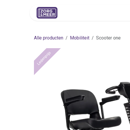
Overslaan naar inhoud
Shop
Huren
Advies
Pers
Alle producten
Mobiliteit
Scooter one
Ledenprijs