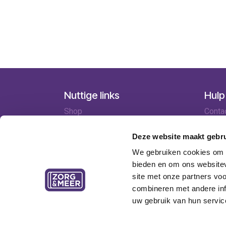
Nuttige links
Hulp
Shop
Conta
Huren
Lever
Onze specialisten
Betaa
Deze website maakt gebru
Ledenkorting
Retou
We gebruiken cookies om c
Onze locaties
Garant
bieden en om ons websitev
Contact
site met onze partners vo
combineren met andere inf
uw gebruik van hun servic