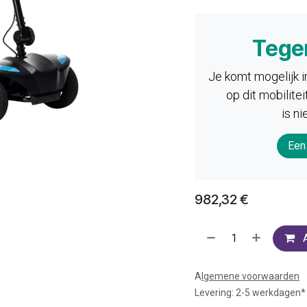
Tege
Je komt mogelijk 
op dit mobilit
is ni
Een
982,32
€
A
lgemene voorwaarden
Levering: 2-5 werkdagen*