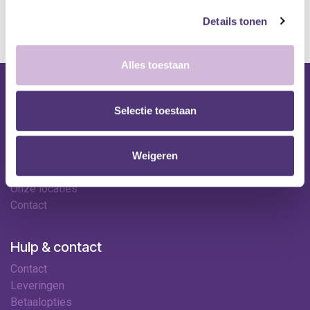
kan de levertermijn iets langer zijn.
Details tonen
Alles toestaan
Nuttige links
Selectie toestaan
Shop
Huren
Onze specialisten
Weigeren
Ledenkorting
Onze locaties
Contact
Hulp & contact
Contact
Leveringen
Betaalopties