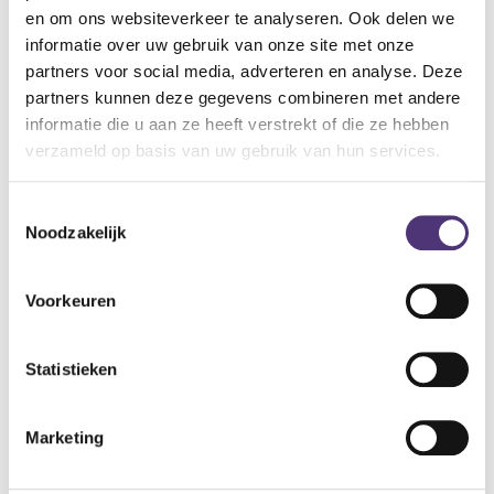
zitting volledig in warm water worden ondergedompeld
en om ons websiteverkeer te analyseren. Ook delen we
en/of gedurende 1 minuut in een autoclaaf aan 85°C worden
informatie over uw gebruik van onze site met onze
gesteriliseerd (zonder bevestigingen).
partners voor social media, adverteren en analyse. Deze
partners kunnen deze gegevens combineren met andere
Specificaties:
informatie die u aan ze heeft verstrekt of die ze hebben
Met deksel
verzameld op basis van uw gebruik van hun services.
Hoogte 10 cm
Vast te zetten met 2 verstelbare klemmen
Toestemmingsselectie
37,16
€
Noodzakelijk
Aan winkelmandje toevoegen
Voorkeuren
Toevoegen aan verlanglijst
Statistieken
A
lgemene voorwaarden
Levering: 2-5 werkdagen*
Marketing
*Bij grote aankopen, gelieve de klantendienst te contacteren. Hier