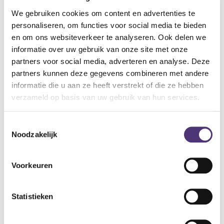
tijd, snelheid, afstand en aantal verbrandde calorieën
zichtbaar.
We gebruiken cookies om content en advertenties te
Er is een tablethouder bevestigd, waardoor je een film of
personaliseren, om functies voor social media te bieden
een serie kan kijken tijdens het sporten.
en om ons websiteverkeer te analyseren. Ook delen we
informatie over uw gebruik van onze site met onze
partners voor social media, adverteren en analyse. Deze
Specificaties:
partners kunnen deze gegevens combineren met andere
afmeting: L 103 cm x B 50 cm x H 130 cm
informatie die u aan ze heeft verstrekt of die ze hebben
productgewicht: 22 kg
verzameld op basis van uw gebruik van hun services.
maximaal gebruikersgewicht: 110 kg
formaat display: 80 x 42 mm
Toestemmingsselectie
programma’s: 1
Noodzakelijk
weerstandniveaus: 8.
232,11
€
Voorkeuren
Aan winkelmandje toevoegen
Statistieken
Toevoegen aan verlanglijst