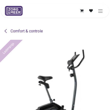
Overslaan naar inhoud
Comfort & controle
Ledenprijs