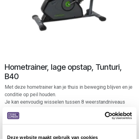
Hometrainer, lage opstap, Tunturi,
B40
Met deze hometrainer kan je thuis in beweging blijven en je
conditie op peil houden.
Je kan eenvoudig wisselen tussen 8 weerstandniveaus
door te draaien een de knop het onder stuur. Het zadel is in
hoogte verstelbaar. Onderaan de hometrainer zijn
transportwielen bevestigd, waardoor je het toestel
eenvoudig kan verplaatsen. Op de monitor is de hartslag,
Deze website maakt gebruik van cookies