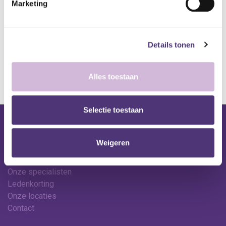
Marketing
A
lgemene voorwaarden
Levering: 2-5 werkdagen*
Details tonen
*Bij grote aankopen, gelieve de klantendienst te contacteren. Hier
kan de levertermijn iets langer zijn.
Alles toestaan
Selectie toestaan
Nuttige links
Weigeren
Shop
Huren
Onze specialisten
Ledenkorting
Onze locaties
Contact