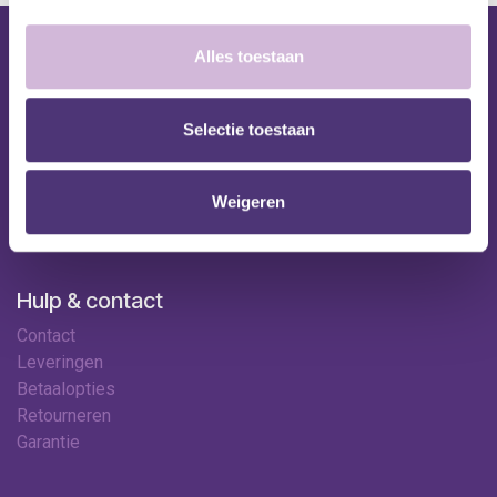
Alles toestaan
Nuttige links
Shop
Huren
Selectie toestaan
Onze specialisten
Ledenkorting
Weigeren
Onze locaties
Contact
Hulp & contact
Contact
Leveringen
Betaalopties
Retourneren
Garantie