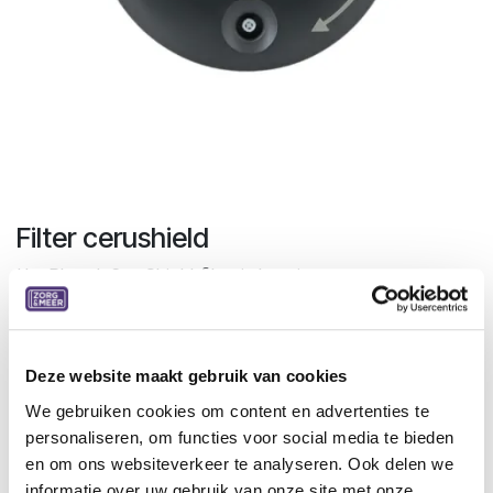
Filter cerushield
Het Phonak CeruShield-filter is het nieuwe
oorsmeerbeschermingssysteem van Phonak, ontworpen
als een gebruiksvriendelijk doseerwiel. (schijf)
Deze website maakt gebruik van cookies
De CeruShield schijf bestaat uit:
8 Filter op een speciale schijf
We gebruiken cookies om content en advertenties te
8 standen voor het eenvoudig verwijderen van
personaliseren, om functies voor social media te bieden
gebruikte wasfilters
en om ons websiteverkeer te analyseren. Ook delen we
informatie over uw gebruik van onze site met onze