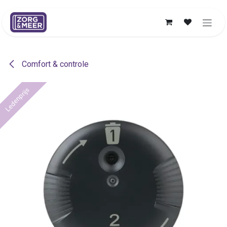
Overslaan naar inhoud
Comfort & controle
Ledenprijs