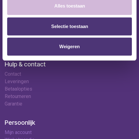
Alles toestaan
Shop
Huren
Onze specialisten
Selectie toestaan
Ledenkorting
Onze locaties
Contact
Weigeren
Hulp & contact
Contact
Leveringen
Betaalopties
Retourneren
Garantie
Persoonlijk
Mijn account