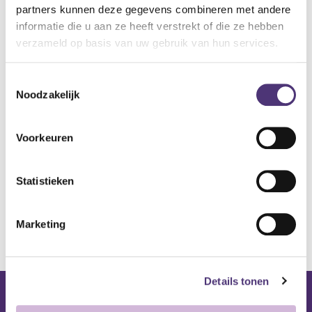
partners kunnen deze gegevens combineren met andere
tot 15cm
informatie die u aan ze heeft verstrekt of die ze hebben
525,64
€
verzameld op basis van uw gebruik van hun services.
Aan winkelmandje toevoegen
Toestemmingsselectie
Noodzakelijk
Toevoegen aan verlanglijst
Voorkeuren
A
lgemene voorwaarden
Levering: 2-5 werkdagen*
Statistieken
*Bij grote aankopen, gelieve de klantendienst te contacteren. Hier
kan de levertermijn iets langer zijn.
Marketing
Details tonen
Nuttige links