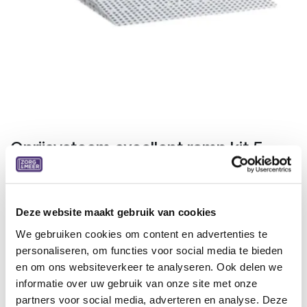
Oprijsysteem excellent ramp kit 5
Met deze aanpasbare oprijplaat kan je bijna elke hindernis
nemen. Bepaal de hoogte van de hindernis en kies voor het
geschikte type oprijplaat.
Deze website maakt gebruik van cookies
We gebruiken cookies om content en advertenties te
Ideale oprijplaat voor lage drempels
personaliseren, om functies voor social media te bieden
Bestaat uit verschillende lagen kunststof
en om ons websiteverkeer te analyseren. Ook delen we
Beschikbaar in verschillende kits per drempelhoogte
informatie over uw gebruik van onze site met onze
Eenvoudig aanpasbaar
partners voor social media, adverteren en analyse. Deze
Formaat Lengte: 100cm Breedte: 75cm Hoogte: