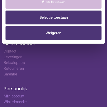
Shop
Alles toestaan
Huren
Onze specialisten
Selectie toestaan
Ledenkorting
Onze locaties
Contact
Weigeren
Hulp & contact
Contact
Leveringen
Betaalopties
Retourneren
Garantie
Persoonlijk
Mijn account
Winkelmandje