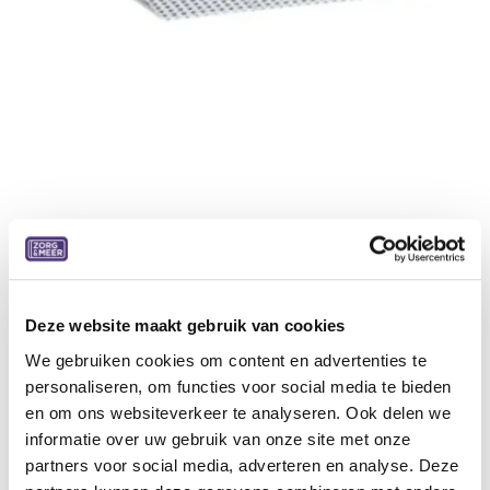
Oprijsysteem excellent ramp kit 4
Met deze aanpasbare oprijplaat kan je bijna elke hindernis
nemen. Bepaal de hoogte van de hindernis en kies voor het
geschikte type oprijplaat.
Deze website maakt gebruik van cookies
We gebruiken cookies om content en advertenties te
Ideale oprijplaat voor lage drempels
personaliseren, om functies voor social media te bieden
Bestaat uit verschillende lagen kunststof
en om ons websiteverkeer te analyseren. Ook delen we
Beschikbaar in verschillende kits per drempelhoogte
informatie over uw gebruik van onze site met onze
Eenvoudig aanpasbaar
partners voor social media, adverteren en analyse. Deze
Formaat Lengte: Van 10.8cm tot 16.3cm breedte 75cm