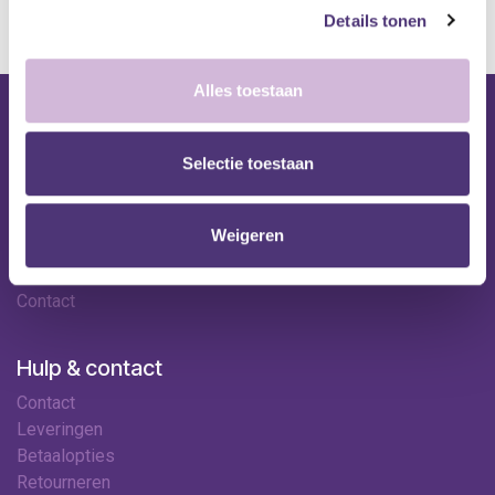
Details tonen
Alles toestaan
Nuttige links
Selectie toestaan
Shop
Huren
Onze specialisten
Weigeren
Ledenkorting
Onze locaties
Contact
Hulp & contact
Contact
Leveringen
Betaalopties
Retourneren