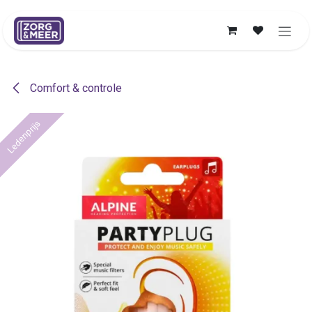
Overslaan naar inhoud
Comfort & controle
Ledenprijs