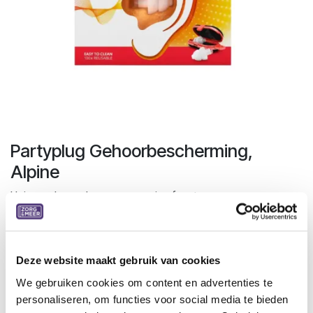
Partyplug Gehoorbescherming,
Alpine
Universele oordoppen voor wie af en toe naar een
muziekevenement gaat.
De filters hebben een dempingswaarde van 19 dB en
beschermen je oren tegen schadelijk geluid terwijl jij geniet
Deze website maakt gebruik van cookies
van de muziek.
We gebruiken cookies om content en advertenties te
De oordoppen zijn gemaakt van antiallergisch materiaal. Het
personaliseren, om functies voor social media te bieden