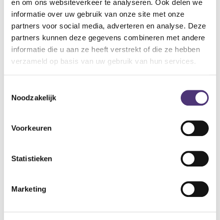
AlpineThermoShape materiaal zorgt voor een optimaal
en om ons websiteverkeer te analyseren. Ook delen we
draagcomfort. De oordoppen zijn makkelijk schoon te
informatie over uw gebruik van onze site met onze
maken en kunnen tot 100 keer worden gebruikt. Dankzij het
partners voor social media, adverteren en analyse. Deze
meegeleverde opbergdoosje kan je de doppen veilig en
partners kunnen deze gegevens combineren met andere
proper opbergen.
informatie die u aan ze heeft verstrekt of die ze hebben
verzameld op basis van uw gebruik van hun services.
universele gehoorbescherming, 1 set
Toestemmingsselectie
13,39
€
Noodzakelijk
Aan winkelmandje toevoegen
Voorkeuren
Toevoegen aan verlanglijst
Statistieken
A
lgemene voorwaarden
Levering: 2-5 werkdagen*
Marketing
*Bij grote aankopen, gelieve de klantendienst te contacteren. Hier
kan de levertermijn iets langer zijn.