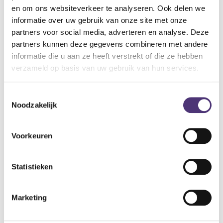
De oordoppen zijn gemaakt van antiallergisch materiaal. Het
en om ons websiteverkeer te analyseren. Ook delen we
AlpineThermoShape materiaal zorgt voor een optimaal
informatie over uw gebruik van onze site met onze
draagcomfort. De oordoppen zijn makkelijk schoon te
partners voor social media, adverteren en analyse. Deze
maken en kunnen tot 100 keer worden gebruiktn. Dankzij het
partners kunnen deze gegevens combineren met andere
meegeleverde opbergdoosje kan je de doppen veilig en
informatie die u aan ze heeft verstrekt of die ze hebben
proper opbergen.
verzameld op basis van uw gebruik van hun services.
universele gehoorbescherming, 1 set
Toestemmingsselectie
13,39
€
Noodzakelijk
Aan winkelmandje toevoegen
Voorkeuren
Toevoegen aan verlanglijst
Statistieken
A
lgemene voorwaarden
Levering: 2-5 werkdagen*
Marketing
*Bij grote aankopen, gelieve de klantendienst te contacteren. Hier