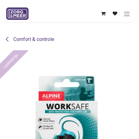
Overslaan naar inhoud
Comfort & controle
Ledenprijs