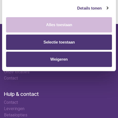
kan de levertermijn iets langer zijn.
Details tonen
Alles toestaan
Nuttige links
Selectie toestaan
Shop
Huren
Onze specialisten
Weigeren
Ledenkorting
Onze locaties
Contact
Hulp & contact
Contact
Leveringen
Betaalopties