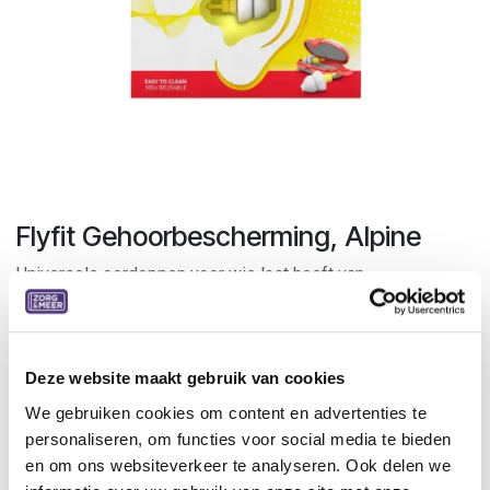
Flyfit Gehoorbescherming, Alpine
Universele oordoppen voor wie last heeft van
drukverschillen in de oren tijdens het vliegen. De filters
hebben een dempingswaarde van 17 dB en reguleren de
druk in je oren tijdens het stijgen en dalen.
Deze website maakt gebruik van cookies
De oordoppen zijn gemaakt van antiallergisch materiaal. Het
We gebruiken cookies om content en advertenties te
AlpineThermoShape materiaal zorgt voor een optimaal
personaliseren, om functies voor social media te bieden
draagcomfort. De oordoppen zijn makkelijk schoon te
en om ons websiteverkeer te analyseren. Ook delen we
maken en kunnen tot 100 keer worden gebruikt. Dankzij het