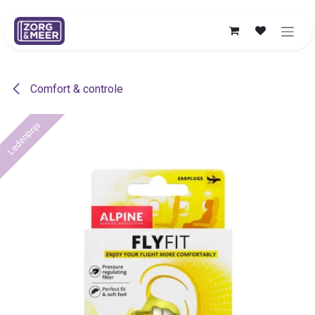
Overslaan naar inhoud
Comfort & controle
Ledenprijs