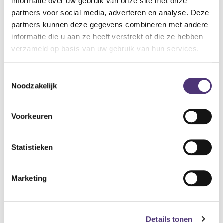
informatie over uw gebruik van onze site met onze
meegeleverde opbergdoosje kan je de doppen veilig en
partners voor social media, adverteren en analyse. Deze
proper opbergen.
partners kunnen deze gegevens combineren met andere
informatie die u aan ze heeft verstrekt of die ze hebben
universele gehoorbescherming, 1 set
verzameld op basis van uw gebruik van hun services.
13,39
€
Toestemmingsselectie
Noodzakelijk
Aan winkelmandje toevoegen
Toevoegen aan verlanglijst
Voorkeuren
A
lgemene voorwaarden
Statistieken
Levering: 2-5 werkdagen*
*Bij grote aankopen, gelieve de klantendienst te contacteren. Hier
Marketing
kan de levertermijn iets langer zijn.
Details tonen