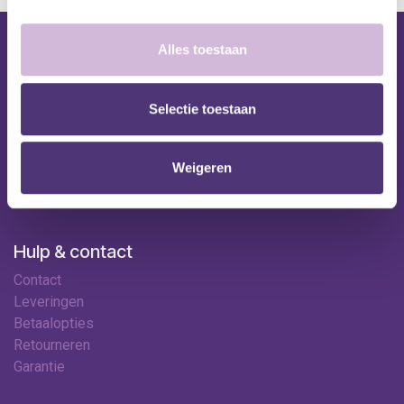
Alles toestaan
Nuttige links
Shop
Selectie toestaan
Huren
Onze specialisten
Ledenkorting
Weigeren
Onze locaties
Contact
Hulp & contact
Contact
Leveringen
Betaalopties
Retourneren
Garantie