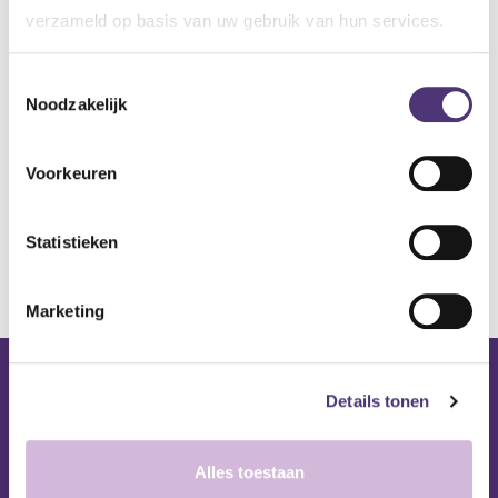
verzameld op basis van uw gebruik van hun services.
Aan winkelmandje toevoegen
Toevoegen aan verlanglijst
Toestemmingsselectie
Noodzakelijk
A
lgemene voorwaarden
Levering: 2-5 werkdagen*
Voorkeuren
*Bij grote aankopen, gelieve de klantendienst te contacteren. Hier
Statistieken
kan de levertermijn iets langer zijn.
Marketing
Nuttige links
Details tonen
Shop
Huren
Alles toestaan
Onze specialisten