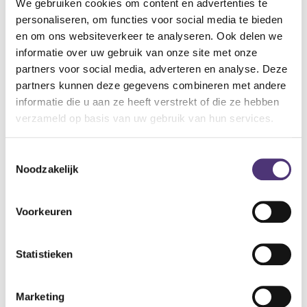
De matras voldoet aan de normen gangbaar in de
We gebruiken cookies om content en advertenties te
zorgsector: op gebied van onder andere brandveiligheid,
personaliseren, om functies voor social media te bieden
toxiciteit, comfort, drukverdeling en hygiëne.
en om ons websiteverkeer te analyseren. Ook delen we
De matrashoes wordt in een PU-gecoate, bi-elastische stof
informatie over uw gebruik van onze site met onze
gemaakt en is voorzien van een rits aan 1 lange en 1 korte
partners voor social media, adverteren en analyse. Deze
kant.
partners kunnen deze gegevens combineren met andere
informatie die u aan ze heeft verstrekt of die ze hebben
Specificaties:
verzameld op basis van uw gebruik van hun services.
afmetingen: 90 x 195 x 14 cm
andere afmetingen mogelijk op aanvraag.
Toestemmingsselectie
gebruikersgewicht: max 110kg
Noodzakelijk
98,00
€
Voorkeuren
Aan winkelmandje toevoegen
Statistieken
Toevoegen aan verlanglijst
A
lgemene voorwaarden
Marketing