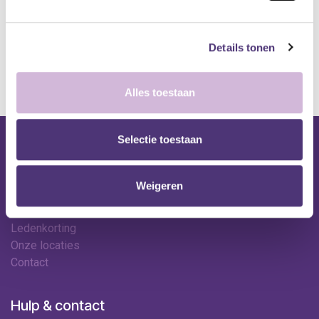
Levering: 2-5 werkdagen*
*Bij grote aankopen, gelieve de klantendienst te contacteren. Hier
Details tonen
kan de levertermijn iets langer zijn.
Alles toestaan
Selectie toestaan
Nuttige links
Shop
Weigeren
Huren
Onze specialisten
Ledenkorting
Onze locaties
Contact
Hulp & contact