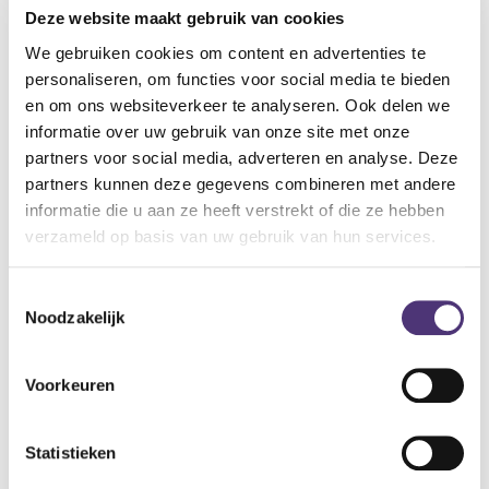
Deze website maakt gebruik van cookies
Hoogte: 79 - 100 cm
Gewicht: 10,1 kg
We gebruiken cookies om content en advertenties te
personaliseren, om functies voor social media te bieden
en om ons websiteverkeer te analyseren. Ook delen we
Tegemoetkoming VSB
informatie over uw gebruik van onze site met onze
partners voor social media, adverteren en analyse. Deze
Je komt mogelijk in aanmerking voor een
partners kunnen deze gegevens combineren met andere
tegemoetkoming
informatie die u aan ze heeft verstrekt of die ze hebben
op dit mobiliteitshulpmiddel. Deze tegemoetkoming
verzameld op basis van uw gebruik van hun services.
is niet geldig bij online aankoop.
Toestemmingsselectie
Een tegemoetkoming aanvragen
Noodzakelijk
Voorkeuren
233,80
€
Statistieken
Aan winkelmandje toevoegen