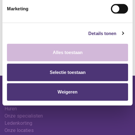
Toevoegen aan verlanglijst
Marketing
A
lgemene voorwaarden
Levering: 2-5 werkdagen*
Details tonen
*Bij grote aankopen, gelieve de klantendienst te contacteren. Hier
kan de levertermijn iets langer zijn.
Alles toestaan
Selectie toestaan
Nuttige links
Weigeren
Shop
Huren
Onze specialisten
Ledenkorting
Onze locaties