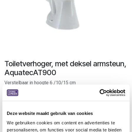
Toiletverhoger, met deksel armsteun,
AquatecAT900
Verstelbaar in hoogte 6 /10/15 cm
Toiletverhoger Aquatec 900 biedt een meervoudige
oplossing aan het toilet. Dankzij de instelbare hoogte, kan
de gewenste zithoogte van het toilet worden ingesteld.
Deze website maakt gebruik van cookies
Alsook kan er gekozen worden voor een beperkte
We gebruiken cookies om content en advertenties te
hellingsgraad van de verhoging, waardoor er een
personaliseren, om functies voor social media te bieden