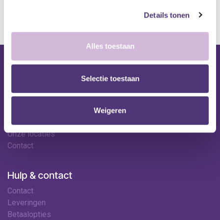
kan de levertermijn iets langer zijn.
Details tonen
Alles toestaan
Nuttige links
Selectie toestaan
Shop
Huren
Onze specialisten
Weigeren
Ledenkorting
Onze locaties
Contact
Hulp & contact
Contact
Leveringen
Betaalopties