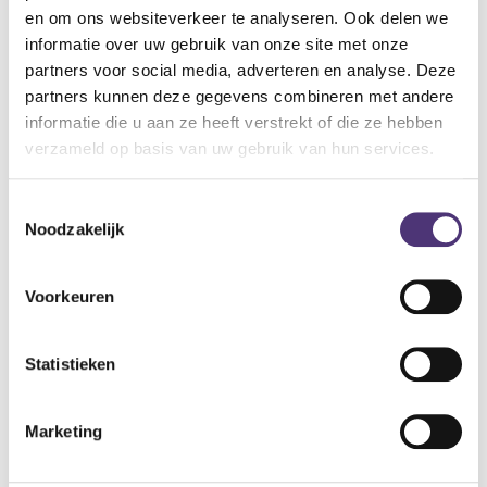
vereenvoudiging van het rechtstaan wordt bereikt. Dankzij
en om ons websiteverkeer te analyseren. Ook delen we
de opklapbare ergonomische armsteunen wordt er extra
informatie over uw gebruik van onze site met onze
steun geboden bij het gaan zitten of opstaan.
partners voor social media, adverteren en analyse. Deze
AquatecAT900
partners kunnen deze gegevens combineren met andere
informatie die u aan ze heeft verstrekt of die ze hebben
Specificaties:
verzameld op basis van uw gebruik van hun services.
Totale breedte met armsteunen: 59 cm
Instelbare zithoogtes: 6, 10 of 15 cm
Toestemmingsselectie
75,11
€
Noodzakelijk
Aan winkelmandje toevoegen
Voorkeuren
Toevoegen aan verlanglijst
Statistieken
A
lgemene voorwaarden
Levering: 2-5 werkdagen*
Marketing
*Bij grote aankopen, gelieve de klantendienst te contacteren. Hier