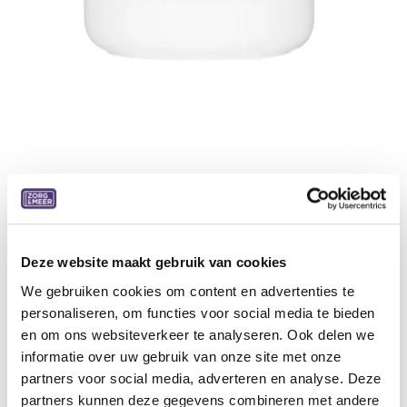
Ginseng huidverzorgende creme -
250 ml
Deze crème op basis van Koreaanse Ginseng heeft hypo-
Deze website maakt gebruik van cookies
allergene kenmerken en ondersteunt de herstelling van de
We gebruiken cookies om content en advertenties te
huid.
personaliseren, om functies voor social media te bieden
Je kan deze crème gebruiken bij een ruwe, schrale, rode,
en om ons websiteverkeer te analyseren. Ook delen we
droge en gevoelige huid, als bescherming tegen het
informatie over uw gebruik van onze site met onze
verouderen van de huid. Ook is deze crème zeer geschikt
partners voor social media, adverteren en analyse. Deze
na blootstelling in zon, zee en wind.
partners kunnen deze gegevens combineren met andere