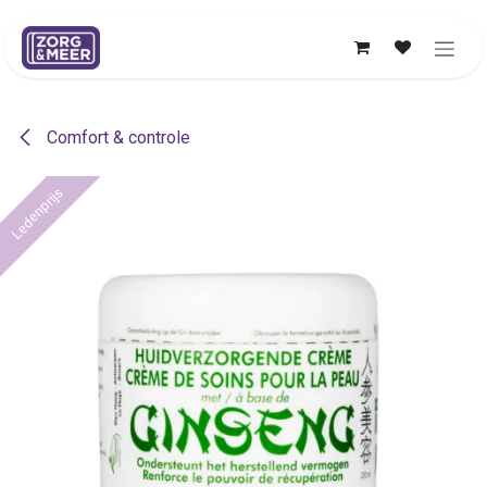
Overslaan naar inhoud
Comfort & controle
Ledenprijs