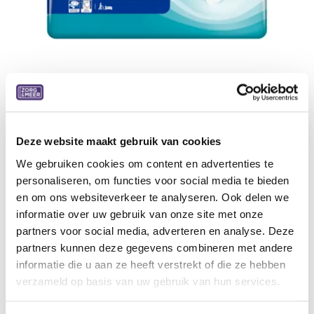
Deze website maakt gebruik van cookies
Tena ProSkin Slip Super 7 dr S
We gebruiken cookies om content en advertenties te
Small, 30 stuks, 3 pakken/doos
personaliseren, om functies voor social media te bieden
en om ons websiteverkeer te analyseren. Ook delen we
30,46
€
informatie over uw gebruik van onze site met onze
partners voor social media, adverteren en analyse. Deze
Aan winkelmandje toevoegen
partners kunnen deze gegevens combineren met andere
informatie die u aan ze heeft verstrekt of die ze hebben
Toevoegen aan verlanglijst
verzameld op basis van uw gebruik van hun services.
A
lgemene voorwaarden