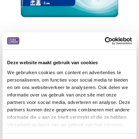
Deze website maakt gebruik van cookies
Tena ProSkin Slip Super 7 dr XL
We gebruiken cookies om content en advertenties te
XL, 28 stuks, 3 pakken/doos
personaliseren, om functies voor social media te bieden
en om ons websiteverkeer te analyseren. Ook delen we
47,80
€
informatie over uw gebruik van onze site met onze
partners voor social media, adverteren en analyse. Deze
Aan winkelmandje toevoegen
partners kunnen deze gegevens combineren met andere
informatie die u aan ze heeft verstrekt of die ze hebben
Toevoegen aan verlanglijst
verzameld op basis van uw gebruik van hun services.
A
lgemene voorwaarden