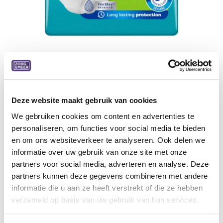
Deze website maakt gebruik van cookies
Tena ProSkin Pants Super 7 dr S
We gebruiken cookies om content en advertenties te
Small, 12 stuks, 4 pakken/doos
personaliseren, om functies voor social media te bieden
en om ons websiteverkeer te analyseren. Ook delen we
25,28
€
informatie over uw gebruik van onze site met onze
partners voor social media, adverteren en analyse. Deze
Aan winkelmandje toevoegen
partners kunnen deze gegevens combineren met andere
informatie die u aan ze heeft verstrekt of die ze hebben
Toevoegen aan verlanglijst
verzameld op basis van uw gebruik van hun services.
A
lgemene voorwaarden