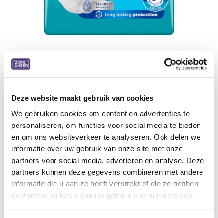
Deze website maakt gebruik van cookies
Tena ProSkin Pants Plus 6 dr L
We gebruiken cookies om content en advertenties te
Large, 14 stuks, 4 pakken/doos
personaliseren, om functies voor social media te bieden
en om ons websiteverkeer te analyseren. Ook delen we
29,70
€
informatie over uw gebruik van onze site met onze
partners voor social media, adverteren en analyse. Deze
Aan winkelmandje toevoegen
partners kunnen deze gegevens combineren met andere
informatie die u aan ze heeft verstrekt of die ze hebben
Toevoegen aan verlanglijst
verzameld op basis van uw gebruik van hun services.
A
lgemene voorwaarden