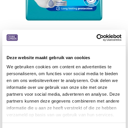
Deze website maakt gebruik van cookies
Tena ProSkin Pants Plus 6 dr XXS
We gebruiken cookies om content en advertenties te
XXS, 14 stuks, 4 pakken/doos
personaliseren, om functies voor social media te bieden
en om ons websiteverkeer te analyseren. Ook delen we
22,27
€
informatie over uw gebruik van onze site met onze
partners voor social media, adverteren en analyse. Deze
Aan winkelmandje toevoegen
partners kunnen deze gegevens combineren met andere
informatie die u aan ze heeft verstrekt of die ze hebben
Toevoegen aan verlanglijst
verzameld op basis van uw gebruik van hun services.
A
lgemene voorwaarden