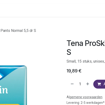
onenalarm
Locaties
 Pants Normal 5,5 dr S
Tena ProSki
S
Small, 15 stuks, unise
19,89
€
A
lgemene voorwaarden
Levering: 2-5 werkdagen*