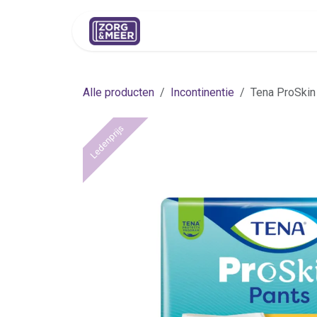
Overslaan naar inhoud
Shop
Huren
Advies
Pers
Alle producten
Incontinentie
Tena ProSkin
Ledenprijs