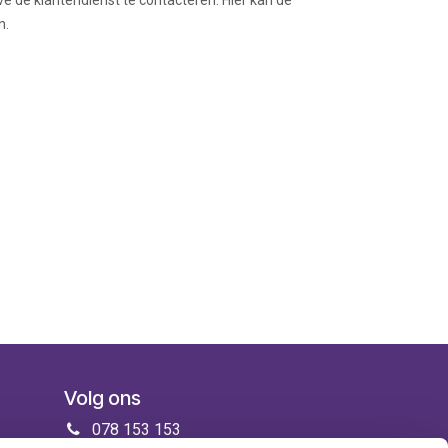
ve de klantendienst te contacteren. Hier kan de
n.
Volg ons
078 153 153