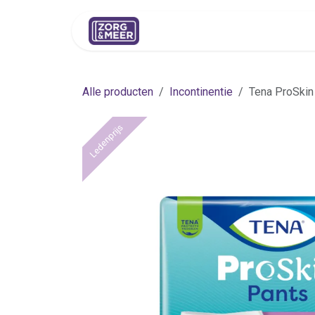
Overslaan naar inhoud
Shop
Huren
Advies
Pers
Alle producten
Incontinentie
Tena ProSkin
Ledenprijs