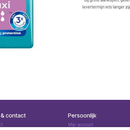
*Bij grote aankopen, gelie
levertermijn iets langer zij
 & contact
Persoonlijk
ct
Mijn account