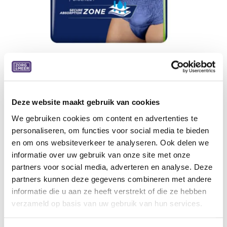
Deze website maakt gebruik van cookies
Tena Men Active Fit Pants Plus S/M
We gebruiken cookies om content en advertenties te
Medium, 12 stuks, 4 pakken/doos
personaliseren, om functies voor social media te bieden
en om ons websiteverkeer te analyseren. Ook delen we
15,66
€
informatie over uw gebruik van onze site met onze
partners voor social media, adverteren en analyse. Deze
Aan winkelmandje toevoegen
partners kunnen deze gegevens combineren met andere
informatie die u aan ze heeft verstrekt of die ze hebben
Toevoegen aan verlanglijst
verzameld op basis van uw gebruik van hun services.
A
lgemene voorwaarden